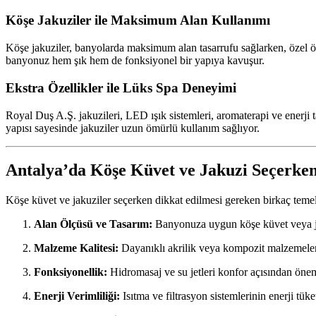
Köşe Jakuziler ile Maksimum Alan Kullanımı
Köşe jakuziler, banyolarda maksimum alan tasarrufu sağlarken, özel ö
banyonuz hem şık hem de fonksiyonel bir yapıya kavuşur.
Ekstra Özellikler ile Lüks Spa Deneyimi
Royal Duş A.Ş. jakuzileri, LED ışık sistemleri, aromaterapi ve enerji ta
yapısı sayesinde jakuziler uzun ömürlü kullanım sağlıyor.
Antalya’da Köşe Küvet ve Jakuzi Seçerke
Köşe küvet ve jakuziler seçerken dikkat edilmesi gereken birkaç temel 
Alan Ölçüsü ve Tasarım:
Banyonuza uygun köşe küvet veya j
Malzeme Kalitesi:
Dayanıklı akrilik veya kompozit malzemeler 
Fonksiyonellik:
Hidromasaj ve su jetleri konfor açısından önem
Enerji Verimliliği:
Isıtma ve filtrasyon sistemlerinin enerji tü