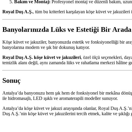
Bakım ve Montaj:
Profesyonel montaj ve düzenli bakım, uzun
Royal Duş A.Ş.
, tüm bu kriterleri karşılayan köşe küvet ve jakuzileri
Banyolarınızda Lüks ve Estetiği Bir Arada
Köşe küvet ve jakuziler, banyonuzda estetik ve fonksiyonelliği bir ara
banyolarına modern ve şık bir dokunuş katıyor.
Royal Duş A.Ş. köşe küvet ve jakuzileri
, özel ölçü seçenekleri, da
temizlik alanı değil, aynı zamanda lüks ve rahatlama merkezi hâline ge
Sonuç
Antalya’da banyonuzu hem şık hem de fonksiyonel bir mekâna dönüşt
ile hidromasajlı, LED ışıklı ve aromaterapili modeller sunuyor.
Antalya’da köşe küvet ve jakuzi arayışında olanlar, Royal Duş A.Ş.’n
Duş A.Ş.’nin köşe küvet ve jakuzilerini tercih etmek, kalite ve şıklığı g