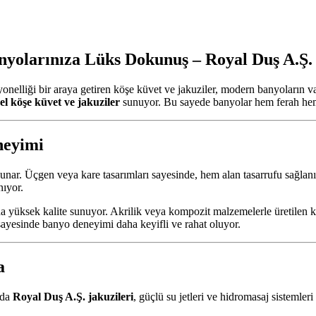
anyolarınıza Lüks Dokunuş – Royal Duş A.Ş.
iyonelliği bir araya getiren köşe küvet ve jakuziler, modern banyoların 
nel köşe küvet ve jakuziler
sunuyor. Bu sayede banyolar hem ferah hem
neyimi
r sunar. Üçgen veya kare tasarımları sayesinde, hem alan tasarrufu sağla
nıyor.
da yüksek kalite sunuyor. Akrilik veya kompozit malzemelerle üretilen kö
ayesinde banyo deneyimi daha keyifli ve rahat oluyor.
a
’da
Royal Duş A.Ş. jakuzileri
, güçlü su jetleri ve hidromasaj sistemleri 