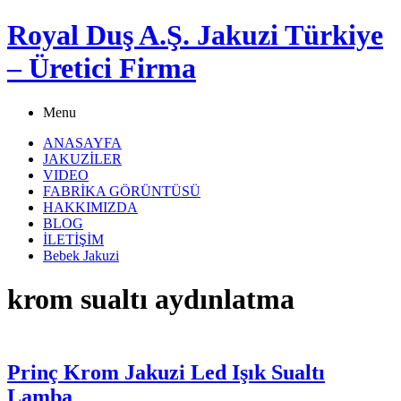
Royal Duş A.Ş. Jakuzi Türkiye
– Üretici Firma
Menu
ANASAYFA
JAKUZİLER
VIDEO
FABRİKA GÖRÜNTÜSÜ
HAKKIMIZDA
BLOG
İLETİŞİM
Bebek Jakuzi
krom sualtı aydınlatma
Prinç Krom Jakuzi Led Işık Sualtı
Lamba