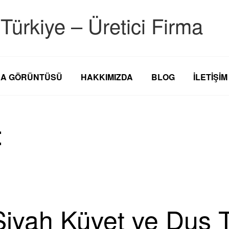
Türkiye – Üretici Firma
KA GÖRÜNTÜSÜ
HAKKIMIZDA
BLOG
İLETİŞİM
t
 Siyah Küvet ve Duş 