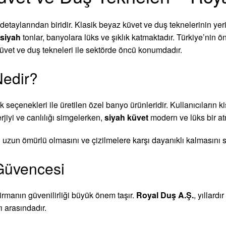
taylarından biridir. Klasik beyaz küvet ve duş teknelerinin yeri
siyah
tonlar, banyolara lüks ve şıklık katmaktadır. Türkiye’nin ö
küvet ve duş tekneleri ile sektörde öncü konumdadır.
Nedir?
k seçenekleri ile üretilen özel banyo ürünleridir. Kullanıcıların
jiyi ve canlılığı simgelerken,
siyah küvet
modern ve lüks bir atm
n uzun ömürlü olmasını ve çizilmelere karşı dayanıklı kalmasını s
 Güvencesi
irmanın güvenilirliği büyük önem taşır.
Royal Duş A.Ş.
, yıllard
ı arasındadır.