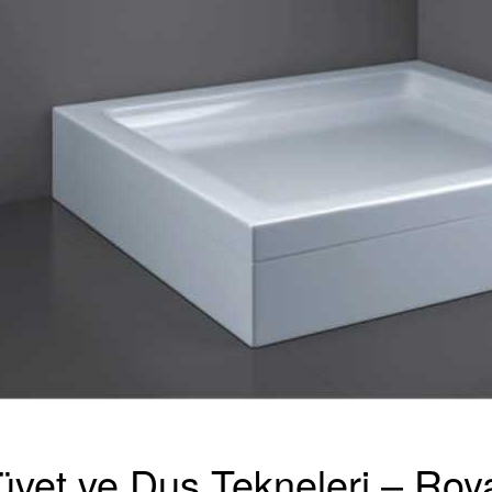
Küvet ve Duş Tekneleri – Roy