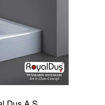
al Duş A.Ş.