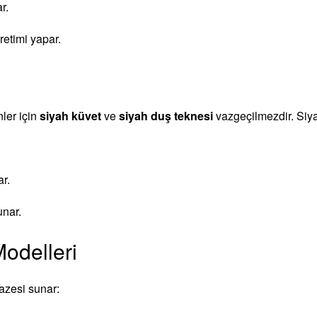
r.
retimi yapar.
ler için
siyah küvet
ve
siyah duş teknesi
vazgeçilmezdir. Siya
r.
unar.
odelleri
azesi sunar: