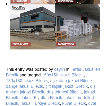
This entry was posted by
ceylin
in
Teras Jakuzileri
Bilecik
and tagged
150x150 jakuzi Bilecik
,
180x180 jakuzi Bilecik
,
açık alan jakuzi Bilecik
,
bahçe jakuzi Bilecik
,
çift kişilik jakuzi Bilecik
,
dış
mekan jakuzi Bilecik
,
duş teknesi Bilecik
,
jakuzi
Bilecik
,
Jakuzi Fiyatları Bilecik
,
jakuzi modelleri
Bilecik
,
jakuzi Türkiye Bilecik
,
küvet Bilecik
,
oval